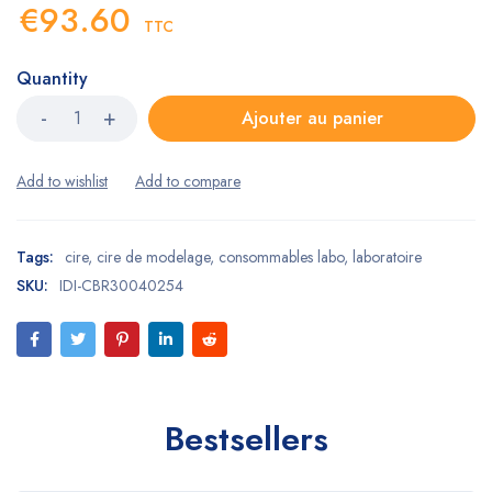
€
93.60
TTC
Quantity
Ajouter au panier
Tags:
cire
,
cire de modelage
,
consommables labo
,
laboratoire
SKU:
IDI-CBR30040254
Bestsellers