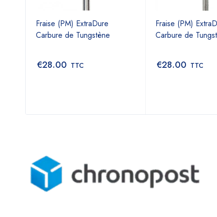
ague
Fraise (PM) ExtraDure
Fraise (PM) Extra
l
Carbure de Tungstène
Carbure de Tungs
€
28.00
€
28.00
TTC
TTC