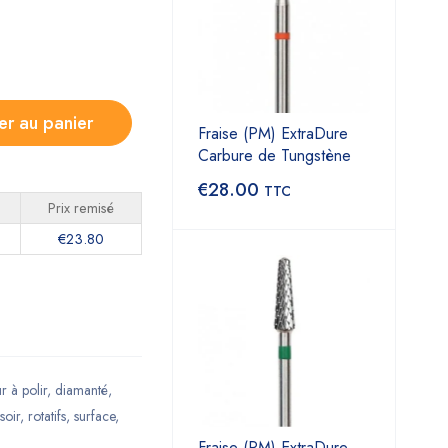
er au panier
Fraise (PM) ExtraDure
Carbure de Tungstène
€
28.00
TTC
Prix remisé
€
23.80
r à polir
,
diamanté
,
soir
,
rotatifs
,
surface
,
Fraise (PM) ExtraDure