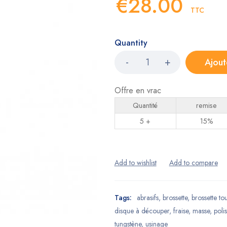
€
28.00
TTC
Quantity
Ajout
Offre en vrac
Quantité
remise
5 +
15%
Tags:
abrasifs
,
brossette
,
brossette tou
disque à découper
,
fraise
,
masse
,
polis
tungstène
,
usinage