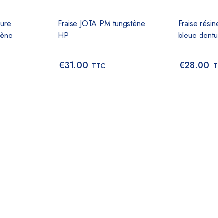
Dure
Fraise JOTA PM tungstène
Fraise rési
tène
HP
bleue dentu
€
31.00
€
28.00
TTC
T