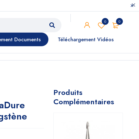
0
0
ement Documents
Téléchargement Vidéos
Produits
Complémentaires
raDure
gstène