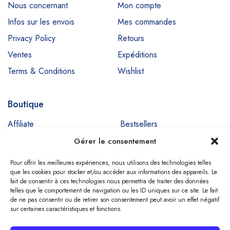
Nous concernant
Mon compte
Infos sur les envois
Mes commandes
Privacy Policy
Retours
Ventes
Expéditions
Terms & Conditions
Wishlist
Boutique
Affiliate
Bestsellers
Promos
Nouveaux Produits
Gérer le consentement
Ventes
Pour offrir les meilleures expériences, nous utilisons des technologies telles
que les cookies pour stocker et/ou accéder aux informations des appareils. Le
fait de consentir à ces technologies nous permettra de traiter des données
telles que le comportement de navigation ou les ID uniques sur ce site. Le fait
de ne pas consentir ou de retirer son consentement peut avoir un effet négatif
Copyright © SIGNADENT. All Rights Reserved
sur certaines caractéristiques et fonctions.