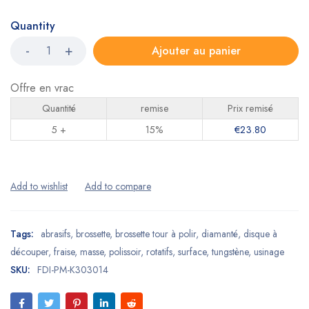
Quantity
Ajouter au panier
Offre en vrac
Quantité
remise
Prix remisé
5 +
15%
€
23.80
Tags:
abrasifs
,
brossette
,
brossette tour à polir
,
diamanté
,
disque à
découper
,
fraise
,
masse
,
polissoir
,
rotatifs
,
surface
,
tungstène
,
usinage
SKU:
FDI-PM-K303014