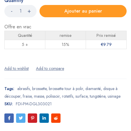
Quantity
Ajouter au panier
Offre en vrac
Quantité
remise
Prix remisé
5 +
15%
€
9.79
Tags:
abrasifs
,
brossette
,
brossette tour à polir
,
diamanté
,
disque à
découper
,
fraise
,
masse
,
polissoir
,
rotatifs
,
surface
,
tungstène
,
usinage
SKU:
FDI-PM-DGL303021