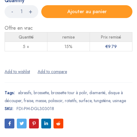
Quantity
Ajouter au panier
Offre en vrac
Quantité
remise
Prix remisé
5 +
15%
€
9.79
Tags:
abrasifs
,
brossette
,
brossette tour à polir
,
diamanté
,
disque à
découper
,
fraise
,
masse
,
polissoir
,
rotatifs
,
surface
,
tungstène
,
usinage
SKU:
FDI-PM-DGL303018