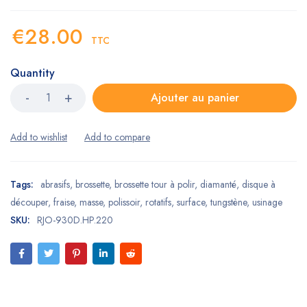
€
28.00
TTC
Quantity
Ajouter au panier
Tags:
abrasifs
,
brossette
,
brossette tour à polir
,
diamanté
,
disque à
découper
,
fraise
,
masse
,
polissoir
,
rotatifs
,
surface
,
tungstène
,
usinage
SKU:
RJO-930D.HP.220