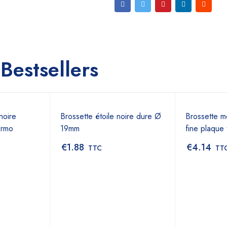
Bestsellers
noire
Brossette étoile noire dure Ø
Brossette 
ermo
19mm
fine plaque
€
1.88
€
4.14
TTC
TT