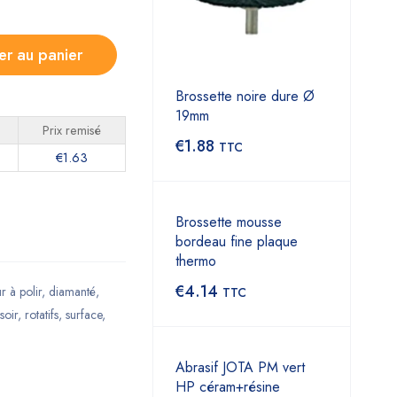
er au panier
Brossette noire dure Ø
19mm
Prix remisé
€
1.88
TTC
€
1.63
Brossette mousse
bordeau fine plaque
thermo
€
4.14
r à polir
,
diamanté
,
TTC
soir
,
rotatifs
,
surface
,
Abrasif JOTA PM vert
HP céram+résine