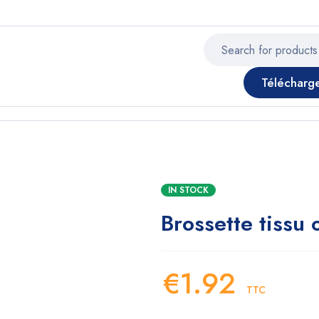
Télécharg
IN STOCK
Brossette tissu
€
1.92
TTC