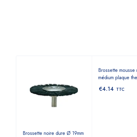
is
Brossette mousse 
médium plaque th
€
4.14
TTC
Brossette noire dure Ø 19mm