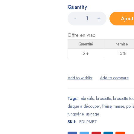
Quantity
Ajout
Offre en vrac
Quantité
remise
5 +
15%
Tags:
abrasifs
,
brossette
,
brossette tou
disque à découper
,
fraise
,
masse
,
polis
tungstène
,
usinage
SKU:
FDI-PMB7