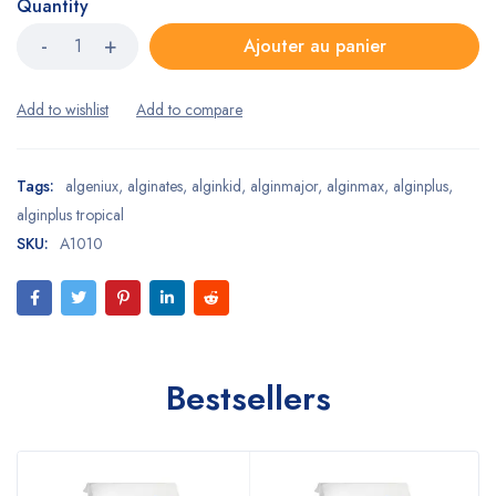
Quantity
Ajouter au panier
Tags:
algeniux
,
alginates
,
alginkid
,
alginmajor
,
alginmax
,
alginplus
,
alginplus tropical
SKU:
A1010
Bestsellers