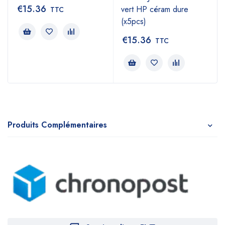
€
15.36
vert HP céram dure
TTC
(x5pcs)
€
15.36
TTC
Produits Complémentaires