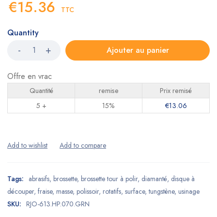
€
15.36
TTC
Quantity
Ajouter au panier
Offre en vrac
Quantité
remise
Prix remisé
5 +
15%
€
13.06
Tags:
abrasifs
,
brossette
,
brossette tour à polir
,
diamanté
,
disque à
découper
,
fraise
,
masse
,
polissoir
,
rotatifs
,
surface
,
tungstène
,
usinage
SKU:
RJO-613.HP.070.GRN