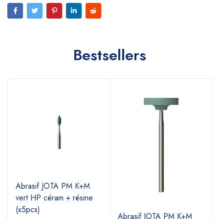
Bestsellers
Abrasif JOTA PM K+M
vert HP céram + résine
(x5pcs)
Abrasif JOTA PM K+M