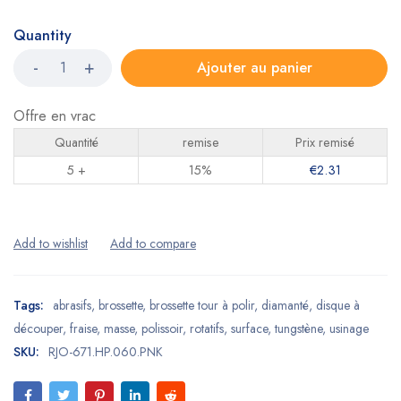
Quantity
Ajouter au panier
Offre en vrac
Quantité
remise
Prix remisé
5 +
15%
€
2.31
Tags:
abrasifs
,
brossette
,
brossette tour à polir
,
diamanté
,
disque à
découper
,
fraise
,
masse
,
polissoir
,
rotatifs
,
surface
,
tungstène
,
usinage
SKU:
RJO-671.HP.060.PNK