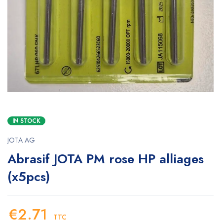
IN STOCK
JOTA AG
Abrasif JOTA PM rose HP alliages
(x5pcs)
€
2.71
TTC