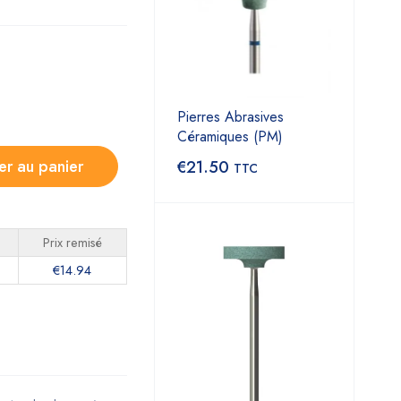
Pierres Abrasives
Céramiques (PM)
er au panier
€
21.50
TTC
Prix remisé
€
14.94