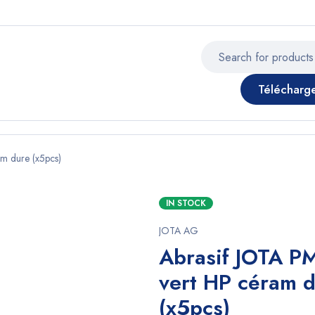
Télécharg
m dure (x5pcs)
IN STOCK
JOTA AG
Abrasif JOTA 
vert HP céram 
(x5pcs)