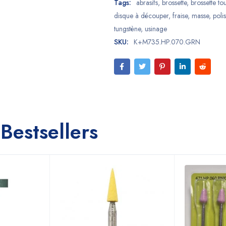
Tags:
abrasifs
,
brossette
,
brossette tou
disque à découper
,
fraise
,
masse
,
polis
tungstène
,
usinage
SKU:
K+M735.HP.070.GRN
Bestsellers