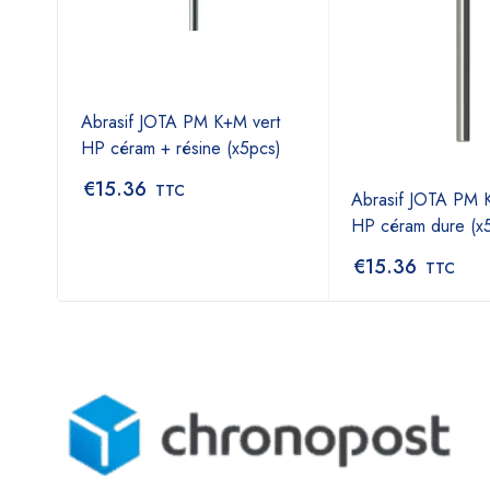
Abrasif JOTA PM K+M vert
HP céram + résine (x5pcs)
€
15.36
TTC
Abrasif JOTA PM 
HP céram dure (x
€
15.36
TTC