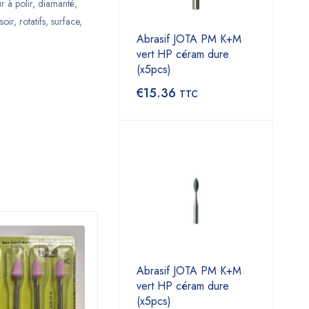
r à polir
,
diamanté
,
soir
,
rotatifs
,
surface
,
Abrasif JOTA PM K+M
vert HP céram dure
(x5pcs)
€
15.36
TTC
Abrasif JOTA PM K+M
vert HP céram dure
(x5pcs)