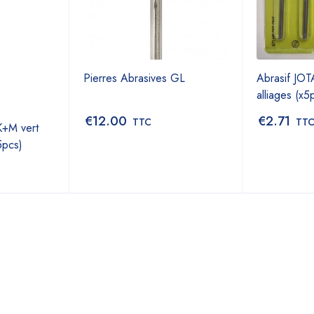
Pierres Abrasives GL
Abrasif JO
alliages (x5
€
12.00
€
2.71
TTC
TT
K+M vert
5pcs)