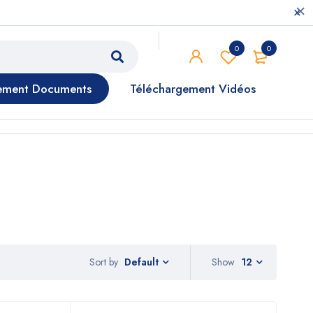
0
0
ement Documents
Téléchargement Vidéos
Sort by
Show
12
Default