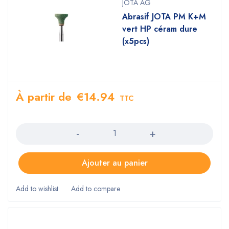
JOTA AG
Abrasif JOTA PM K+M
vert HP céram dure
(x5pcs)
À partir de
€
14.94
TTC
Quantity
Ajouter au panier