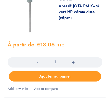
Abrasif JOTA PM K+M
vert HP céram dure
(x5pcs)
À partir de
€
13.06
TTC
Quantity
Ajouter au panier