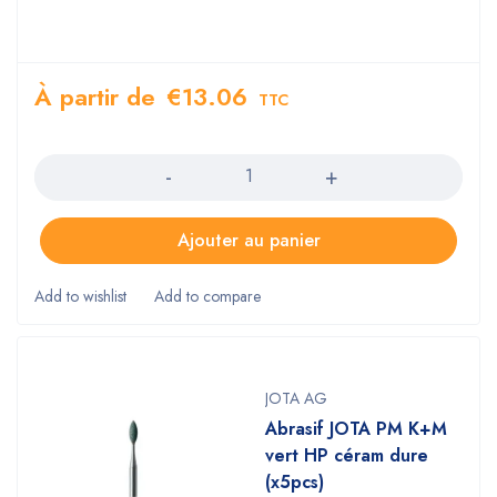
À partir de
€
13.06
TTC
Quantity
Ajouter au panier
JOTA AG
Abrasif JOTA PM K+M
vert HP céram dure
(x5pcs)