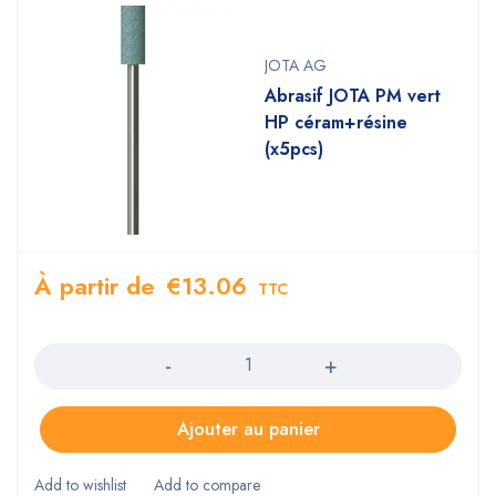
JOTA AG
Abrasif JOTA PM vert
HP céram+résine
(x5pcs)
À partir de
€
13.06
TTC
Quantity
Ajouter au panier