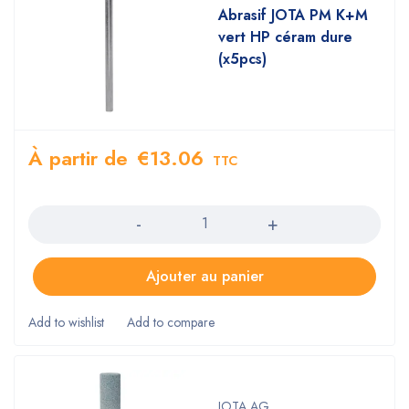
Abrasif JOTA PM K+M
vert HP céram dure
(x5pcs)
À partir de
€
13.06
TTC
Quantity
Ajouter au panier
JOTA AG