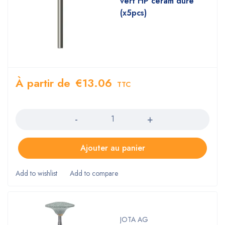
vert HP céram dure
(x5pcs)
À partir de
€
13.06
TTC
Quantity
Ajouter au panier
JOTA AG